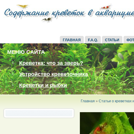
ГЛАВНАЯ
F.A.Q.
СТАТЬИ
ФО
МЕНЮ САЙТА
Креветка: что за зверь?
Устройство креветочника
Креветки и рыбки
Главная
»
Статьи о креветках