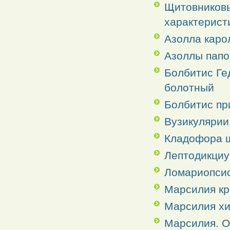
Щитовниковы
характерист
Азолла каро
Азоллы папо
Болбитис Ге
болотный
Болбитис пр
Вузикулярии
Кладофора 
Лептодикциу
Ломариопсис
Марсилия кр
Марсилия хи
Марсилия. О