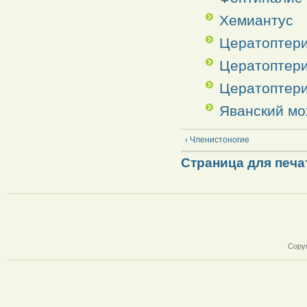
Хемиантус
Цератоптерис
Цератоптери
Цератоптери
Яванский мо
‹ Членистоногие
Страница для печа
Copyr