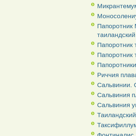
Микрантему
Моносолени
Папоротник 
таиландский
Папоротник 
Папоротник 
Папоротники
Риччия пла
Сальвинии. 
Сальвиния 
Сальвиния 
Таиландский
Таксифиллу
Фонтиналис