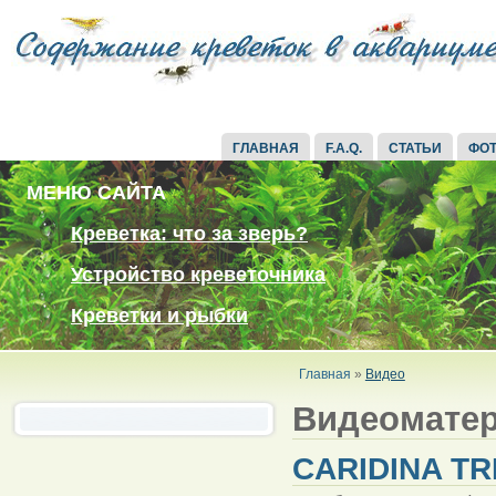
ГЛАВНАЯ
F.A.Q.
СТАТЬИ
ФО
МЕНЮ САЙТА
Креветка: что за зверь?
Устройство креветочника
Креветки и рыбки
Главная
»
Видео
Видеомате
CARIDINA TR