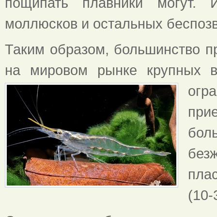
пощипать плавники могут. 
моллюсков и остальных беспозво
Таким образом, большинство пр
на мировом рынке крупных в
огр
при
бол
без
пла
(10-