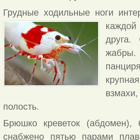
Грудные ходильные ноги инте
каждо
друга.
жабры
панцир
крупна
взмахи
полость.
Брюшко креветок (абдомен), 
снабжено пятью парами плав