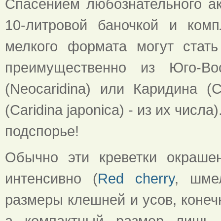
Спасением любознательного ак
10-литровой баночкой и ком
мелкого формата могут стат
преимущественно из Юго-Во
(Neocaridina) или Каридина (C
(Caridina japonica) - из их чис
подспорье!
Обычно эти креветки окраше
интенсивно (
Red cherry
, шме
размеры клешней и усов, конеч
а компактный размер лишь у