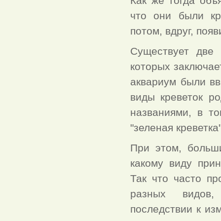
Как же тогда объ
что они были кр
потом, вдруг, поя
Существует две 
которых заключает
аквариум были вв
виды креветок р
названиями, в то
"зеленая креветка" 
При этом, больш
какому виду
прин
Так что часто п
разных видов
последствии к из