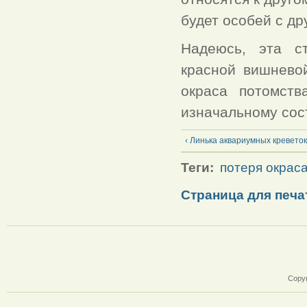
будет особей с др
Надеюсь, эта с
красной вишнево
окраса потомст
изначальному сос
‹ Линька аквариумных креветок
Теги:
потеря окраса
Страница для печа
Copyr