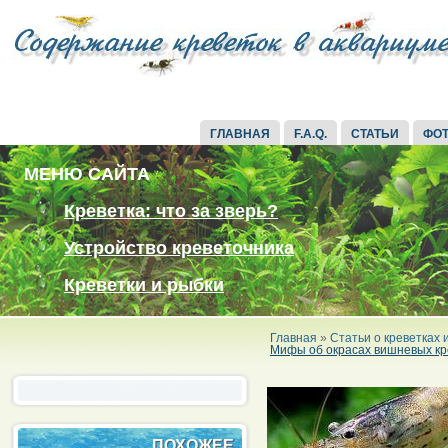
ГЛАВНАЯ
F.A.Q.
СТАТЬИ
ФО
МЕНЮ САЙТА
Креветка: что за зверь?
Устройство креветочника
Креветки и рыбки
Главная
»
Статьи о креветках
Мифы об окрасах вишневых кр
ПОХОЖЕЕ