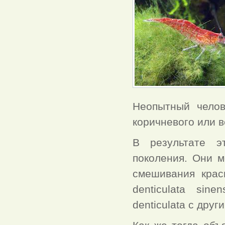
Неопытный челов
коричневого или в
В результате э
поколения. Они м
смешивания крас
denticulata sin
denticulata с друг