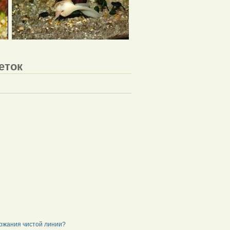
еток
ержания чистой линии?