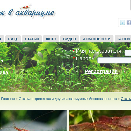
Я
F.A.Q.
СТАТЬИ
ФОТО
ВИДЕО
АКВАНОВОСТИ
БЛОГИ
*
Имя пользователя:
*
Пароль:
ь?
Регистрация
ика
Главная
»
Статьи о креветках и других аквариумных беспозвоночных
»
Стать