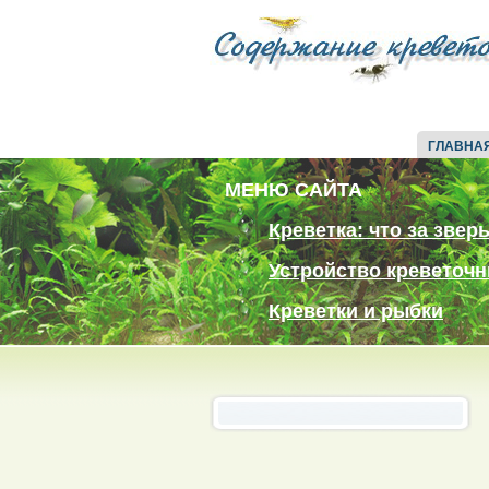
ГЛАВНА
МЕНЮ САЙТА
Креветка: что за звер
Устройство креветочн
Креветки и рыбки