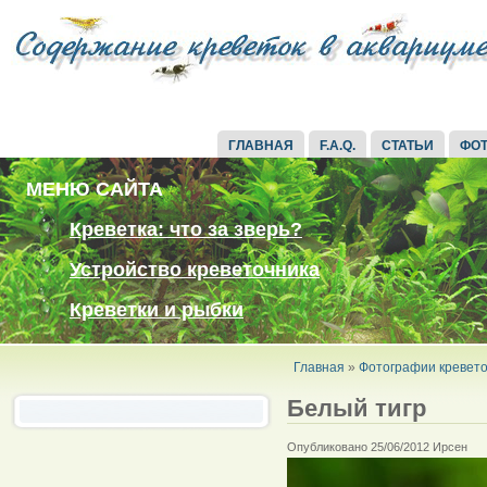
ГЛАВНАЯ
F.A.Q.
СТАТЬИ
ФО
МЕНЮ САЙТА
Креветка: что за зверь?
Устройство креветочника
Креветки и рыбки
Главная
»
Фотографии кревето
Белый тигр
Опубликовано 25/06/2012 Ирсен