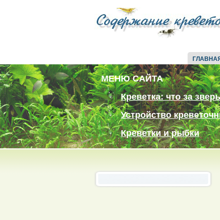
ГЛАВНА
МЕНЮ САЙТА
Креветка: что за звер
Устройство креветочн
Креветки и рыбки