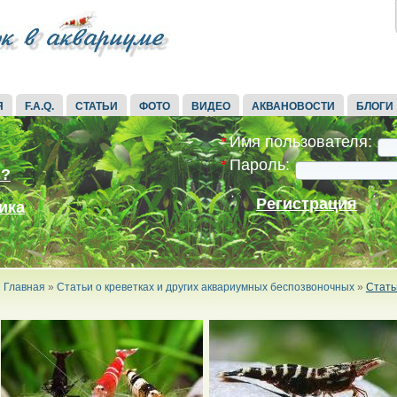
Я
F.A.Q.
СТАТЬИ
ФОТО
ВИДЕО
АКВАНОВОСТИ
БЛОГИ
*
Имя пользователя:
*
Пароль:
ь?
Регистрация
ика
Главная
»
Статьи о креветках и других аквариумных беспозвоночных
»
Стать