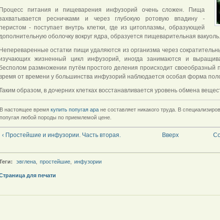
Процесс питания и пищеварения инфузорий очень сложен. Пища
захватывается ресничками и через глубокую ротовую впадину -
перистом - поступает внутрь клетки, где из цитоплазмы, образующей
дополнительную оболочку вокруг ядра, образуется пищеварительная вакуоль
Непереваренные остатки пищи удаляются из организма через сократительны
изучающих жизненный цикл инфузорий, иногда занимаются и выращив
бесполом размножении путём простого деления происходит своеобразный п
время от времени у большинства инфузорий наблюдается особая форма поло
Таким образом, в дочерних клетках восстанавливается уровень обмена вещес
В настоящее время
купить попугая ара
не составляет никакого труда. В специализир
попугая любой породы по приемлемой цене.
‹ Простейшие и инфузории. Часть вторая.
Вверх
Со
Теги:
эвглена
,
простейшие
,
инфузории
Страница для печати