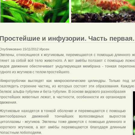
Простейшие и инфузории. Часть первая.
Опубликовано 15/11/2012 Ирсен
Эвглены, относящиеся к жгутиковым, перемещаются с помощью длинного жгу
тянет за собой всё тело животного. А вот амёбы ползают с помощью ложн
видов движение обеспечивает ундулирующая мембрана - тонкая перепон
одного из жгутиков с телом простейшего.
Микротрубочки выглядят как микроскопические цилиндры. Только под 
разглядеть строение частиц, из которых состоят эти образования. Каждую
белков: альфа-
тубулин и бета-тубулин. В основе видового разнообразия
простейших животных лежат, в частности, особенности их органоидов
движения.
Жгутиковые находятся в тонкой оболочке и перемещаются с помощью
винтообразных движений тончайших волосовидных выростов
цитоплазмы - жгутиков. Эвглены тоже движутся с помощью длинного и
короткого жгутиков, а вот амёбы перемещаются благодаря длинным
лопастным лобоподиям.