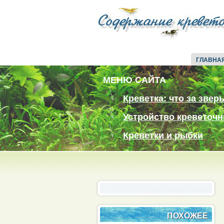
ГЛАВНА
МЕНЮ САЙТА
Креветка: что за звер
Устройство креветочн
Креветки и рыбки
ПОХОЖЕЕ