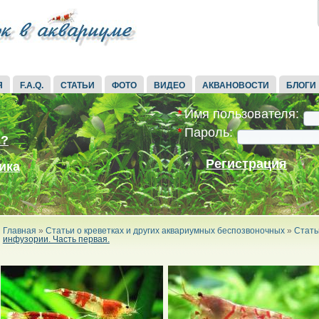
Я
F.A.Q.
СТАТЬИ
ФОТО
ВИДЕО
АКВАНОВОСТИ
БЛОГИ
*
Имя пользователя:
*
Пароль:
ь?
Регистрация
ика
Главная
»
Статьи о креветках и других аквариумных беспозвоночных
»
Стать
инфузории. Часть первая.