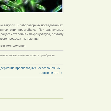
.
е вакуоли. В лабораторных исследованиях,
анием этих простейших. При длительном
роцесс «старения» макронуклеуса, поэтому
вого процесса - конъюгация.
тв и темп деления.
ованном зоомагазине вы можете приобрести
держание пресноводных беспозвоночных -
просто ли это? ›