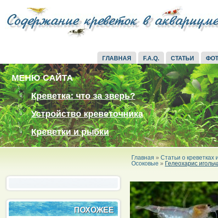
ГЛАВНАЯ
F.A.Q.
СТАТЬИ
ФО
МЕНЮ САЙТА
Креветка: что за зверь?
Устройство креветочника
Креветки и рыбки
Главная
»
Статьи о креветках
Осоковые
»
Гелеохарис игольч
ПОХОЖЕЕ