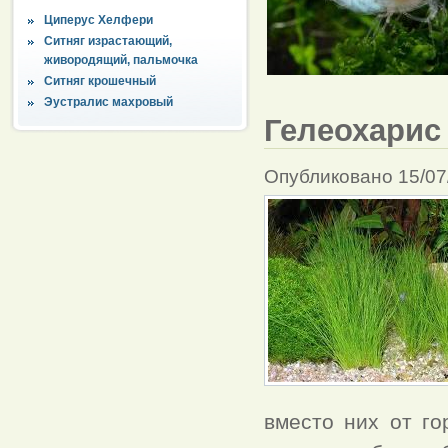
Циперус Хелфери
Ситняг израстающий,
живородящий, пальмочка
Ситняг крошечный
Эустралис махровый
Гелеохарис
Опубликовано 15/07
вместо них от г