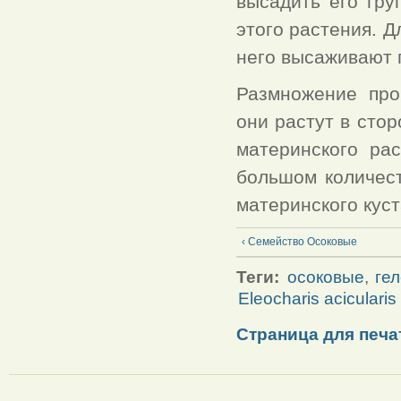
высадить его гру
этого растения. Д
него высаживают 
Размножение про
они растут в сто
материнского ра
большом количест
материнского куст
‹ Семейство Осоковые
Теги:
осоковые
,
ге
Eleocharis acicularis
Страница для печа