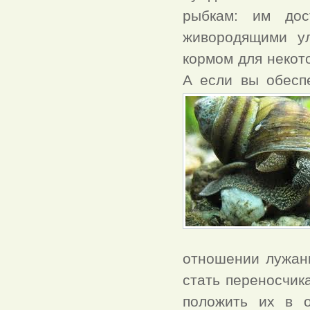
рыбкам: им дос
живородящими ул
кормом для некот
А если вы обесп
отношении лужанк
стать переносчик
положить их в о