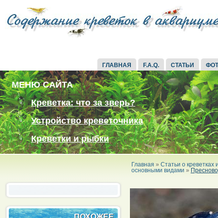
ГЛАВНАЯ
F.A.Q.
СТАТЬИ
ФО
МЕНЮ САЙТА
Креветка: что за зверь?
Устройство креветочника
Креветки и рыбки
Главная
»
Статьи о креветках
основными видами
»
Пресново
ПОХОЖЕЕ