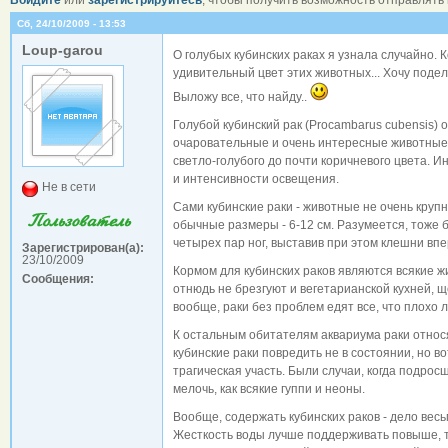
Сб, 24/10/2009 - 13:53
Loup-garou
О голубых кубинских раках я узнала случайно.
удивительный цвет этих животных... Хочу подели
Выложу все, что найду..
Голубой кубинский рак (Procambarus cubensis) 
очаровательные и очень интересные животные 
светло-голубого до почти коричневого цвета. Ин
и интенсивности освещения.
Не в сети
Сами кубинские раки - животные не очень крупн
обычные размеры - 6-12 см. Разумеется, тоже 
четырех пар ног, выставив при этом клешни впе
Зарегистрирован(а):
23/10/2009
Кормом для кубинских раков являются всякие ж
Сообщения:
отнюдь не брезгуют и вегетарианской кухней,
вообще, раки без проблем едят все, что плохо 
К остальным обитателям аквариума раки относя
кубинские раки повредить не в состоянии, но в
трагическая участь. Были случаи, когда подрос
мелочь, как всякие гуппи и неоны.
Вообще, содержать кубинских раков - дело вес
Жесткость воды лучше поддерживать повыше, т