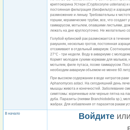
криптокорина Устери (Cryptocoryne usteriana) и 
постоянная фильтрация (биофильтр) и аэрация.
размножение и линьку. Требовательны к чистот
горшки, керамические трубки, все, что создает
гаммарусом, мотылем, опавшими листьями, дож
лежать на дне круглосуточно. Не желательно с
Голубой кубинский рак размножается в течение в
ракушняк, несколько гротов, постоянная аэра
отсаживают в отдельный аквариум. Соотношение
27°С - три недели. Воду в аквариуме с молоде
Кормят молодеж сухими кормами для мальков, 
мотылем, филе путаса, позже гаммарусом. Посл
необходим аквариум объемом не менее 60 литро
При высоком содержании в воде нитратов раки 
Aphanomyces astaci. На сегодняшний день лече
мышцы живота и конечностей. Заболевание сме
симптомы: коричневые или черные пятна на па
дуба. Паразиты (пиявки Branchiobdella sp.), м
жабрах. Для избавления от паразитов ракам ус
В начало
Войдите
ил