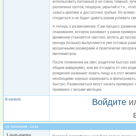
использовать песчаный и не очень темный, луч
различных гротов, пещерок, укрытий и т.п., ч
сажать крепкие и достаточно грубые. Из всяки
плодиться и не будет давать ракам успевать св
А теперь о размножении. Сам процесс размнож
спаривания, которое занимает у раков примерно
временем становятся светлее, вплоть до прозра
(иногда больше) вылупляются уже готовые раки
крошечными размерами и практически прозрач
миллиметров.
После появления на свет, родители быстро заб
общем аквариуме), или же отсадить от них род
рождения начинают искать пищу и в этот момен
необходимо хорошо аэрировать и фильтровать, 
быстро. Размножаться могут начать примерно ч
примерно с восьми месяцев.
В начало
Войдите
и
Сб, 24/10/2009 - 13:54
Loup-garou