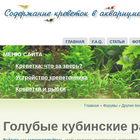
ГЛАВНАЯ
F.A.Q.
СТАТЬИ
ФО
МЕНЮ САЙТА
Креветка: что за зверь?
Устройство креветочника
Креветки и рыбки
Главная
»
Форумы
»
Другие бе
Голубые кубинские р
Войдите
или
зарегистрируйтесь
, чтобы получить возможность отправлять