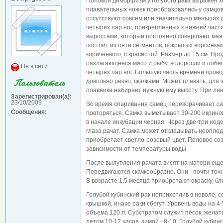
Половой диморфизм у голубого рака выражен 
плавательных ножек преобразовались у самцов
отсутствуют совсем или значительно меньших 
четырех пар ног, прикрепленных к нижней части
выростами, которые постоянно совершают маят
состоит из пяти сегментов, покрытых ворсинками
коричневого, с краснотой. Размер до 15 см. Про
разлагающееся мясо и рыбу, водоросли и побег
Не в сети
четырех пар ног. Большую часть времени прово
довольно резво, скачками. Может плавать, для
плавника набирает нужную ему высоту. При лин
Зарегистрирован(а):
23/10/2009
Во время спаривания самец переворачивает сам
Сообщения:
повторяться. Самка выметывает 30-200 икрино
в начале инкубации черная. Через две-три неде
глаза рачат. Самка может откладывать неопло
приобретает светло-розовый цвет. Половое созр
зависимости от температуры воды.
После вылупления рачата висят на матери еще
Передвигаются скачкообразно. Они - почти точн
В возрасте 1,5 месяца приобретают окраску, б
Голубой кубинский рак неприхотлив в неволе, 
крышкой, иначе раки сбегут. Уровень воды на 4
объема 120 л. Субстратом служит песок, жела
летом 10-12 часов, зимой - 8-10. Голубой куби