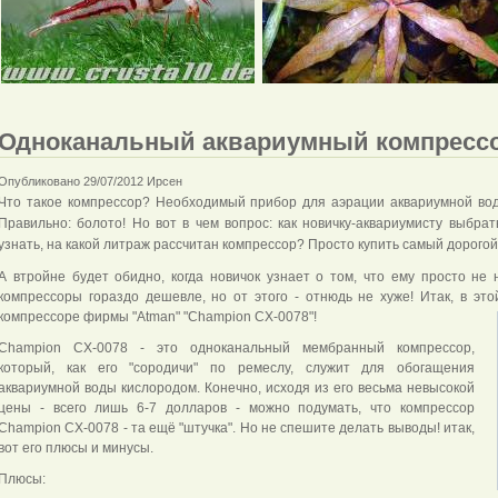
Одноканальный аквариумный компрессо
Опубликовано 29/07/2012 Ирсен
Что такое компрессор? Необходимый прибор для аэрации аквариумной вод
Правильно: болото! Но вот в чем вопрос: как новичку-аквариумисту выбра
узнать, на какой литраж рассчитан компрессор? Просто купить самый дорого
А втройне будет обидно, когда новичок узнает о том, что ему просто не 
компрессоры гораздо дешевле, но от этого - отнюдь не хуже! Итак, в это
компрессоре фирмы
"Atman" "Champion CX-0078"!
Champion CX-0078 - это одноканальный мембранный компрессор,
который, как его "сородичи" по ремеслу, служит для обогащения
аквариумной воды кислородом. Конечно, исходя из его весьма невысокой
цены - всего лишь 6-7 долларов - можно подумать, что компрессор
Champion CX-0078 - та ещё "штучка". Но не спешите делать выводы! итак,
вот его плюсы и минусы.
Плюсы: