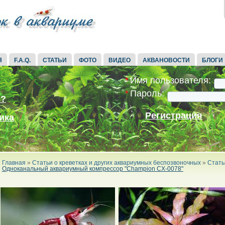
Я
F.A.Q.
СТАТЬИ
ФОТО
ВИДЕО
АКВАНОВОСТИ
БЛОГИ
*
Имя пользователя:
*
Пароль:
ь?
Регистрация
ика
Главная
»
Статьи о креветках и других аквариумных беспозвоночных
»
Стать
Одноканальный аквариумный компрессор "Champion CX-0078"