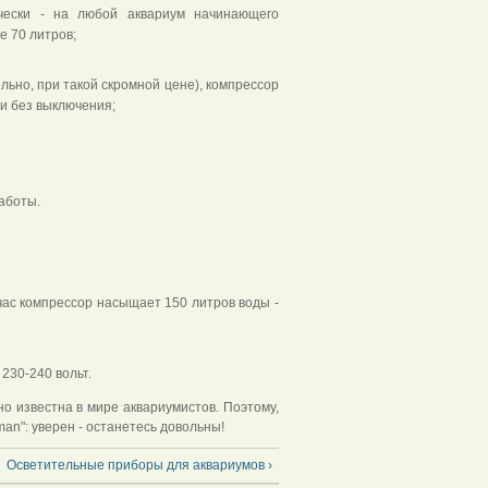
ически - на любой аквариум начинающего
е 70 литров;
ельно, при такой скромной цене), компрессор
и без выключения;
аботы.
 час компрессор насыщает 150 литров воды -
230-240 вольт.
но известна в мире аквариумистов. Поэтому,
an": уверен - останетесь довольны!
Осветительные приборы для аквариумов ›