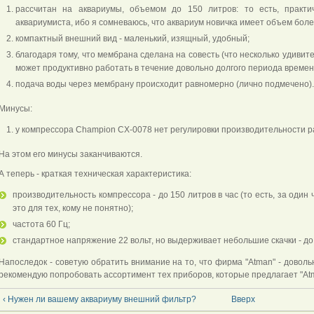
рассчитан на аквариумы, объемом до 150 литров: то есть, практ
аквариумиста, ибо я сомневаюсь, что аквариум новичка имеет объем боле
компактный внешний вид - маленький, изящный, удобный;
благодаря тому, что мембрана сделана на совесть (что несколько удивит
может продуктивно работать в течение довольно долгого периода времен
подача воды через мембрану происходит равномерно (лично подмечено).
Минусы:
у компрессора Champion CX-0078 нет регулировки производительности р
На этом его минусы заканчиваются.
А теперь - краткая техническая характеристика:
производительность компрессора - до 150 литров в час (то есть, за один
это для тех, кому не понятно);
частота 60 Гц;
стандартное напряжение 22 вольт, но выдерживает небольшие скачки - до 
Напоследок - советую обратить внимание на то, что фирма "Atman" - доволь
рекомендую попробовать ассортимент тех приборов, которые предлагает "Atm
‹ Нужен ли вашему аквариуму внешний фильтр?
Вверх