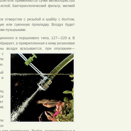
пылителя применяются сучки мелкопористых
иглой; бактериологический фильтр; мелкий
ое отверстие с резьбой и шайбу с болтом,
ю или суконную прокладку. Воздух будет
ими пузырьками.
ионного и поршневого типа, 127—220 в. В
брирует, а прикрепленная к нему резиновая
ны воздух всасывается, при
опускании—
 с
ли
ы.
ый
 и
иц
ся
ет
ма
ля
он
а или хлорвинила. Трубки, расположенные в