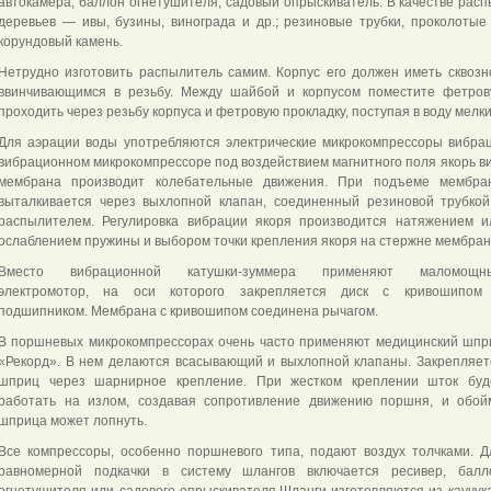
автокамера, баллон огнетушителя, садовый опрыскиватель. В качестве рас
деревьев — ивы, бузины, винограда и др.; резиновые трубки, проколотые 
корундовый камень.
Нетрудно изготовить распылитель самим. Корпус его должен иметь сквозн
ввинчивающимся в резьбу. Между шайбой и корпусом поместите фетрову
проходить через резьбу корпуса и фетровую прокладку, поступая в воду мелк
Для аэрации воды употребляются электрические микрокомпрессоры вибрац
вибрационном микрокомпрессоре под воздействием магнитного поля якорь ви
мембрана производит колебательные движения. При подъеме мембра
выталкивается через выхлопной клапан, соединенный резиновой трубкой
распылителем. Регулировка вибрации якоря производится натяжением и
ослаблением пружины и выбором точки крепления якоря на стержне мембран
Вместо вибрационной катушки-зуммера применяют маломощн
электромотор, на оси которого закрепляется диск с кривошипом
подшипником. Мембрана с кривошипом соединена рычагом.
В поршневых микрокомпрессорах очень часто применяют медицинский шпр
«Рекорд». В нем делаются всасывающий и выхлопной клапаны. Закрепляет
шприц через шарнирное крепление. При жестком креплении шток буд
работать на излом, создавая сопротивление движению поршня, и обой
шприца может лопнуть.
Все компрессоры, особенно поршневого типа, подают воздух толчками. Д
равномерной подкачки в систему шлангов включается ресивер, балл
огнетушителя или садового опрыскивателя.Шланги изготовляются из каучук