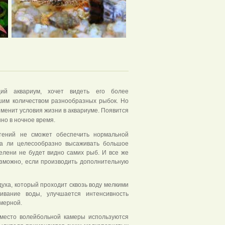
щий аквариум, хочет видеть его более
ьшим количеством разнообразных рыбок. Но
изменит условия жизни в аквариуме. Появится
нно в ночное время.
тений не сможет обеспечить нормальной
ва ли целесообразно высаживать большое
зелени не будет видно самих рыб. И все же
озможно, если производить дополнительную
уха, который проходит сквозь воду мелкими
ивание воды, улучшается интенсивность
мерной.
Вместо волейбольной камеры используются