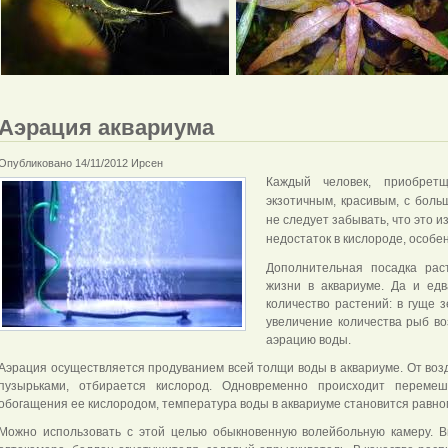
Аэрация аквариума
Опубликовано 14/11/2012 Ирсен
Каждый человек, приобрет
экзотичным, красивым, с бол
не следует забывать, что это 
недостаток в кислороде, особе
Дополнительная посадка рас
жизни в аквариуме. Да и ед
количество растений: в гуще 
увеличение количества рыб в
аэрацию воды.
Аэрация осуществляется продуванием всей толщи воды в аквариуме. От возд
пузырьками, отбирается кислород. Одновременно происходит перемеш
обогащения ее кислородом, температура воды в аквариуме становится равно
Можно использовать с этой целью обыкновенную волейбольную камеру. 