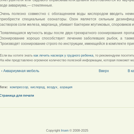
воде аквариума,— стеклянные.
Очень полезно совместно с обогащением воды кислородом вводить немн
приобрести специальные озонаторы. Озон является сильным дезинфиц
растворов соли железа, марганца, убивает бактерии жгутиковых, споровиков и
Появляющаяся мутность воды после двух-трехкратного озонирования пропад
Озонирование хорошо способствует лечению заболевших рыбок, а такж
Производят озонирование строго по инструкции, имеющейся в комплекте при
Если вы хотите знать
как лечить насморк у грудного ребенка
, то рекомендуем посети
На нём представлено огромное количество полезной информации, которая поможет м
‹ Аквариумная мебель
Вверх
В к
Теги:
компрессор
,
кислород
,
воздух
,
аэрация
Страница для печати
Copyright
Irsen
© 2008-2025