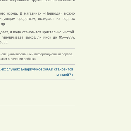
ого озона. В магазинах «Природа» можно
ирующим средством, осаждает из водных
 др.
ает, и вода становится кристально чистой.
е увеличивает выход личинок до 95—97%.
бора.
ть специализированный информационный портал.
амам в лечении ребёнка.
аких случаях аквариумное хобби становится
манией? ›