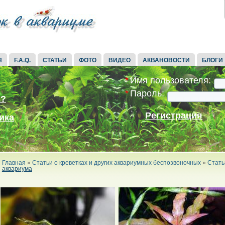
Я
F.A.Q.
СТАТЬИ
ФОТО
ВИДЕО
АКВАНОВОСТИ
БЛОГИ
*
Имя пользователя:
*
Пароль:
ь?
Регистрация
ика
Главная
»
Статьи о креветках и других аквариумных беспозвоночных
»
Стать
аквариума