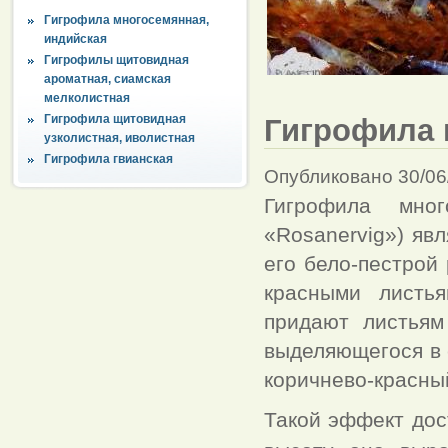
Гигрофила многосемянная,
индийская
Гигрофилы щитовидная
ароматная, сиамская
мелколистная
Гигрофила щитовидная
Гигрофила 
узколистная, иволистная
Гигрофила гвианская
Опубликовано 30/06
Гигрофила мног
«Rosanervig») яв
его бело-пестрой
красными листь
придают листьям
выделяющегося в 
коричнево-красны
Такой эффект дос