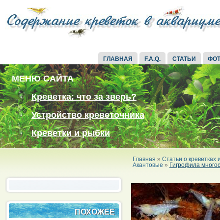
ГЛАВНАЯ
F.A.Q.
СТАТЬИ
ФО
МЕНЮ САЙТА
Креветка: что за зверь?
Устройство креветочника
Креветки и рыбки
Главная
»
Статьи о креветках
Акантовые
»
Гигрофила много
ПОХОЖЕЕ