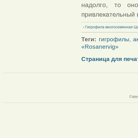
надолго, то он
привлекательный 
‹ Гигрофила многосемянная Ц
Теги:
гигрофилы
,
а
«Rosanervig»
Страница для печа
Copyr