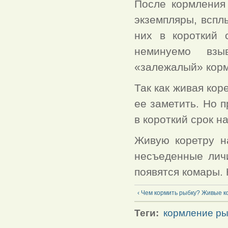
После кормления
экземпляры, вспл
них в короткий 
неминуемо взы
«залежалый» корм
Так как живая кор
ее заметить. Но 
в короткий срок н
Живую коретру н
несъеденные личи
появятся комары. 
‹ Чем кормить рыбку? Живые к
Теги:
кормление ры