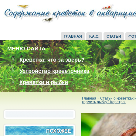
ГЛАВНАЯ
F.A.Q.
СТАТЬИ
ФО
МЕНЮ САЙТА
Креветка: что за зверь?
Устройство креветочника
Креветки и рыбки
Главная
»
Статьи о креветках
кормить рыбку? Коретра.
ПОХОЖЕЕ