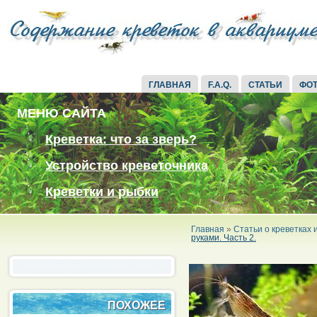
ГЛАВНАЯ
F.A.Q.
СТАТЬИ
ФО
МЕНЮ САЙТА
Креветка: что за зверь?
Устройство креветочника
Креветки и рыбки
Главная
»
Статьи о креветках
руками. Часть 2.
ПОХОЖЕЕ