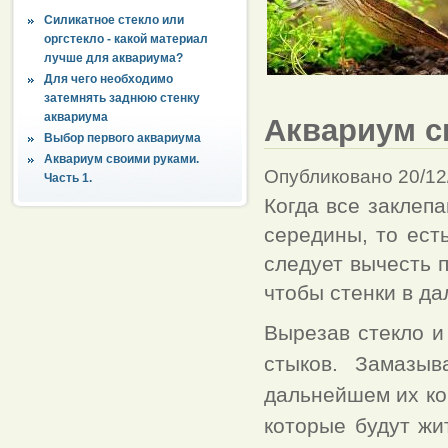
Силикатное стекло или
оргстекло - какой материал
лучше для аквариума?
Для чего необходимо
затемнять заднюю стенку
аквариума
Аквариум с
Выбор первого аквариума
Аквариум своими руками.
Опубликовано 20/12
Часть 1.
Когда все заклеп
середины, то ест
следует вычесть п
чтобы стенки в д
Вырезав стекло и
стыков. Замазыв
дальнейшем их ко
которые будут жи