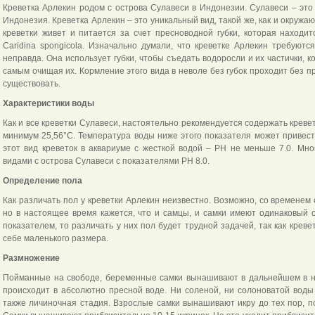
Креветка Арлекин родом с острова Сулавеси в Индонезии. Сулавеси – это
Индонезия. Креветка Арлекин – это уникальный вид, такой же, как и окружа
креветки живет и питается за счет пресноводной губки, которая находи
Caridina spongicola. Изначально думали, что креветке Арлекин требуются
неправда. Она использует губки, чтобы съедать водоросли и их частички, к
самым очищая их. Кормление этого вида в неволе без губок проходит без п
существовать.
Характеристики воды
Как и все креветки Сулавеси, настоятельно рекомендуется содержать кревет
минимум 25,56°C. Температура воды ниже этого показателя может привест
этот вид креветок в аквариуме с жесткой водой – PH не меньше 7.0. Мн
видами с острова Сулавеси с показателями PH 8.0.
Определение пола
Как различать пол у креветки Арлекин неизвестно. Возможно, со временем с
но в настоящее время кажется, что и самцы, и самки имеют одинаковый 
показателем, то различать у них пол будет трудной задачей, так как крев
себе маленького размера.
Размножение
Пойманные на свободе, беременные самки вынашивают в дальнейшем в не
происходит в абсолютно пресной воде. Ни соленой, ни солоноватой воды 
также личиночная стадия. Взрослые самки вынашивают икру до тех пор, по