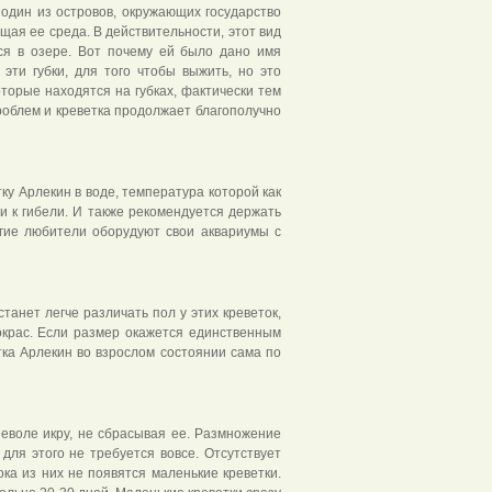
 один из островов, окружающих государство
ющая ее среда. В действительности, этот вид
тся в озере. Вот почему ей было дано имя
 эти губки, для того чтобы выжить, но это
оторые находятся на губках, фактически тем
роблем и креветка продолжает благополучно
ку Арлекин в воде, температура которой как
и к гибели. И также рекомендуется держать
огие любители оборудуют свои аквариумы с
танет легче различать пол у этих креветок,
окрас. Если размер окажется единственным
етка Арлекин во взрослом состоянии сама по
воле икру, не сбрасывая ее. Размножение
для этого не требуется вовсе. Отсутствует
ка из них не появятся маленькие креветки.