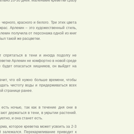
льно 20-30 дней. Маленькие креветки сразу
черного, красного и белого. Три этих цвета
крас. Арлекин – это художественный стиль,
екин получила от персонажа одной из книг
 был такой же расцветки.
т спрятаться в тени и иногда подолгу не
реветке Арлекин не комфортно в новой среде
е будет опасаться хищников, он выйдет на
ачит, что ей нужно больше времени, чтобы
юдать чистоту воды и придерживаться всех
ой странице ранее.
есть ночью, так как в течение дня они в
ают держаться в тени, в укрытии растений.
уютно, и она станет есть.
орма, которое креветка может усвоить за 2-3
ый залежался. Перекармливание приводит к