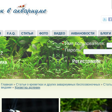
Я
F.A.Q.
СТАТЬИ
ФОТО
ВИДЕО
АКВАНОВОСТИ
БЛОГИ
*
Имя пользователя:
*
Пароль:
ь?
Регистрация
ика
Главная
»
Статьи о креветках и других аквариумных беспозвоночных
»
Стать
видами
»
Креветка арлекин