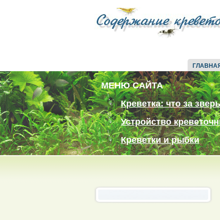
ГЛАВНА
МЕНЮ САЙТА
Креветка: что за звер
Устройство креветочн
Креветки и рыбки