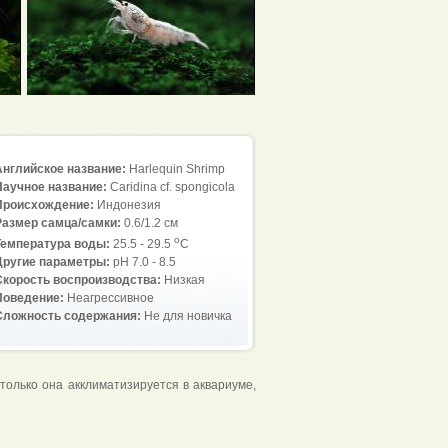
Английское название:
Harlequin Shrimp
Научное название:
Caridina cf. spongicola
Происхождение:
Индонезия
Размер самца/самки:
0.6/1.2 см
o
Температура воды:
25.5 - 29.5
C
Другие параметры:
pH 7.0 - 8.5
Скорость воспроизводства:
Низкая
Поведение:
Неагрессивное
Сложность содержания:
Не для новичка
 только она акклиматизируется в аквариуме,