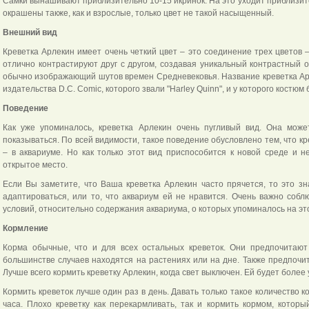
Самки вынашивают приблизительно 10-15 икринок. На это уходит приблизите
окрашены также, как и взрослые, только цвет не такой насыщенный.
Внешний вид
Креветка Арлекин имеет очень четкий цвет – это соединение трех цветов – 
отлично контрастируют друг с другом, создавая уникальный контрастный о
обычно изображающий шутов времен Средневековья. Название креветка Арл
издательства D.C. Comic, которого звали "Harley Quinn", и у которого костюм
Поведение
Как уже упоминалось, креветка Арлекин очень пугливый вид. Она може
показываться. По всей видимости, такое поведение обусловлено тем, что к
– в аквариуме. Но как только этот вид приспособится к новой среде и н
открытое место.
Если Вы заметите, что Ваша креветка Арлекин часто прячется, то это зн
адаптироваться, или то, что аквариум ей не нравится. Очень важно собл
условий, относительно содержания аквариума, о которых упоминалось на эт
Кормление
Корма обычные, что и для всех остальных креветок. Они предпочитают 
большинстве случаев находятся на растениях или на дне. Также предпочит
Лучше всего кормить креветку Арлекин, когда свет выключен. Ей будет более 
Кормить креветок лучше один раз в день. Давать только такое количество к
часа. Плохо креветку как перекармливать, так и кормить кормом, котор