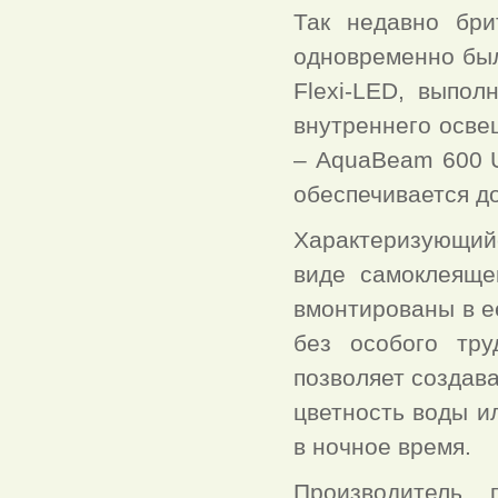
Так недавно бри
одновременно бы
Flexi-LED, выпол
внутреннего осве
– AquaBeam 600 Ul
обеспечивается д
Характеризующий
виде самоклеяще
вмонтированы в е
без особого тру
позволяет создав
цветность воды и
в ночное время.
Производитель 