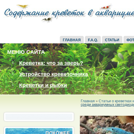
ГЛАВНАЯ
F.A.Q.
СТАТЬИ
ФО
МЕНЮ САЙТА
Креветка: что за зверь?
Устройство креветочника
Креветки и рыбки
Главная
»
Статьи о креветках
среди аквариумных светодиод
ПОХОЖЕЕ