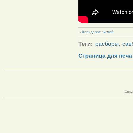
‹ Коридорас пигмей
Теги:
расборы
,
сав
Страница для печа
Copyr