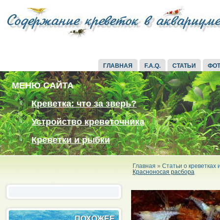
ГЛАВНАЯ
F.A.Q.
СТАТЬИ
ФО
МЕНЮ САЙТА
Креветка: что за зверь?
Устройство креветочника
Креветки и рыбки
Главная
»
Статьи о креветках
Красноносая расбора
ПОХОЖЕЕ