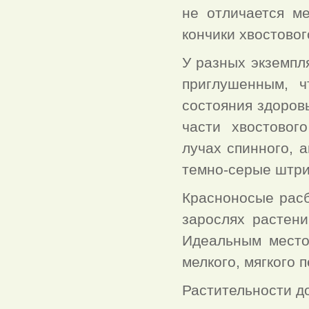
не отличается м
кончики хвостовог
У разных экземпля
приглушенным, ч
состояния здоров
части хвостовог
лучах спинного, 
темно-серые штри
Красноносые расб
зарослях растен
Идеальным место
мелкого, мягкого п
Растительности д