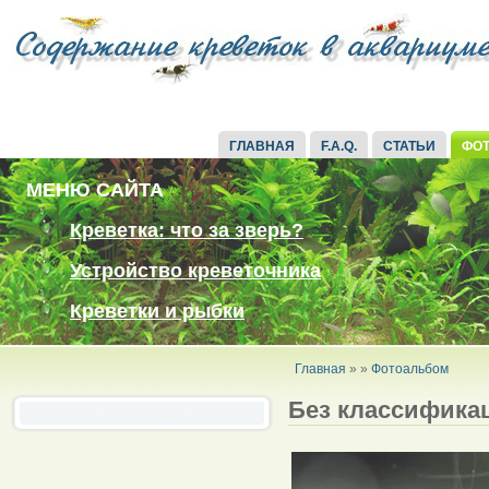
ГЛАВНАЯ
F.A.Q.
СТАТЬИ
ФО
МЕНЮ САЙТА
Креветка: что за зверь?
Устройство креветочника
Креветки и рыбки
Главная
»
»
Фотоальбом
Без классифика