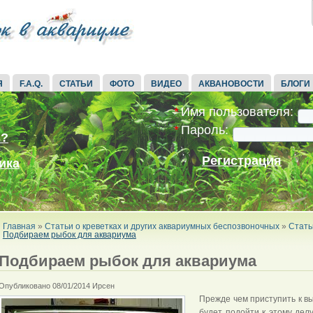
Я
F.A.Q.
СТАТЬИ
ФОТО
ВИДЕО
АКВАНОВОСТИ
БЛОГИ
*
Имя пользователя:
*
Пароль:
ь?
Регистрация
ика
Главная
»
Статьи о креветках и других аквариумных беспозвоночных
»
Стать
Подбираем рыбок для аквариума
Подбираем рыбок для аквариума
Опубликовано 08/01/2014 Ирсен
Прежде чем приступить к вы
будет подойти к этому дел