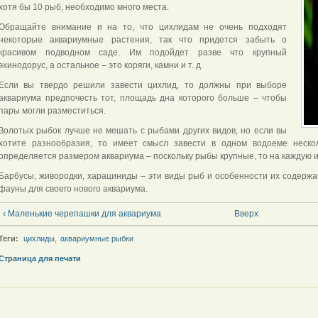
хотя бы 10 рыб, необходимо много места.
Обращайте внимание и на то, что цихлидам не очень подходят
некоторые аквариумные растения, так что придется забыть о
красивом подводном саде. Им подойдет разве что крупный
эхинодорус, а остальное – это коряги, камни и т. д.
Если вы твердо решили завести цихлид, то должны при выборе
аквариума предпочесть тот, площадь дна которого больше – чтобы
пары могли разместиться.
Золотых рыбок лучше не мешать с рыбами других видов, но если вы
хотите разнообразия, то имеет смысл завести в одном водоеме неско
определяется размером аквариума – поскольку рыбы крупные, то на каждую и
Барбусы, живородки, харациниды – эти виды рыб и особенности их содержа
фауны для своего нового аквариума.
‹ Маленькие черепашки для аквариума
Вверх
Теги:
цихлиды
,
аквариумные рыбки
Страница для печати