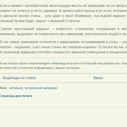
Если в момент приобретения жилплощади мысль об аквариуме ни на минуту 
ремонт не хочется и не по карману. То можно найти выход и из этого положе
в сквозной проем стены… или даже в окно! Внимание, последний вариант 
оконный проем будет закрыт с внешней стороны!
Совсем простенький вариант – поместить стеклянное сооружение в меб
внимание, выдержит ли поверхность вес аквариума, наполненного водой и гр
То же самое замечание относится к аквариумам, встраиваемым в стену – учи
Кирпич – выдержит, а вот иные стены не слишком надежны. Если все же вас н
Встроенный аквариум способен превратить мрачное помещение в загадочный б
В настоящее время инциклопедия
собаковод
пользуется большой популярностью. Она
интересной и полезной информации о ваших питомцах.
‹ Водопады по стеклу
Вверх
Теги:
интерьер
,
встроенный аквариум
Страница для печати