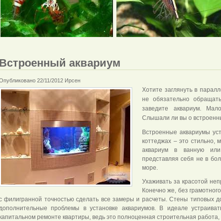
Встроенный аквариум
Опубликовано 22/11/2012 Ирсен
Хотите заглянуть в паралл
не обязательно обращать
заведите аквариум. Мал
Слышали ли вы о встроенн
Встроенные аквариумы уста
коттеджах – это стильно, 
аквариум в ванную ил
представляя себя не в бол
море.
Ухаживать за красотой неп
Конечно же, без грамотног
с филигранной точностью сделать все замеры и расчеты. Стены типовых д
дополнительные проблемы в установке аквариумов. В идеале устраива
капитальном ремонте квартиры, ведь это полноценная строительная работа,