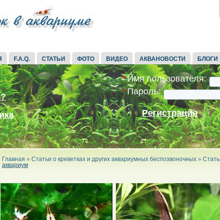
Я
F.A.Q.
СТАТЬИ
ФОТО
ВИДЕО
АКВАНОВОСТИ
БЛОГИ
*
Имя пользователя:
*
Пароль:
ь?
Регистрация
ика
Главная
»
Статьи о креветках и других аквариумных беспозвоночных
»
Стать
аквариум