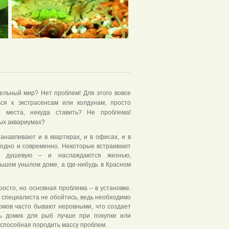
ельный мир? Нет проблем! Для этого вовсе
ся к экстрасенсам или колдунам, просто
о места, некуда ставить? Не проблема!
ых аквариумах?
навливают и в квартирах, и в офисах, и в
модно и современно. Некоторые встраивают
и душевую – и наслаждаются жизнью,
ьшом унылом доме, а где-нибудь в Красном
росто, но основная проблема – в установке.
о специалиста не обойтись, ведь необходимо
омов часто бывают неровными, что создает
ть домик для рыб лучше при покупке или
 способная породить массу проблем.