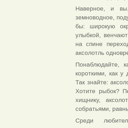
Наверное, и вы
земноводное, под
бы: широкую окр
улыбкой, венчаю
на спине перехо
аксолотль одновр
Понаблюдайте, к
короткими, как у
Так знайте: аксол
Хотите рыбок? П
хищнику, аксол
собратьями, равн
Среди любител