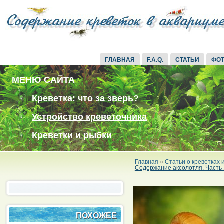
ГЛАВНАЯ
F.A.Q.
СТАТЬИ
ФО
МЕНЮ САЙТА
Креветка: что за зверь?
Устройство креветочника
Креветки и рыбки
Главная
»
Статьи о креветках
Содержание аксолотля. Часть 
ПОХОЖЕЕ