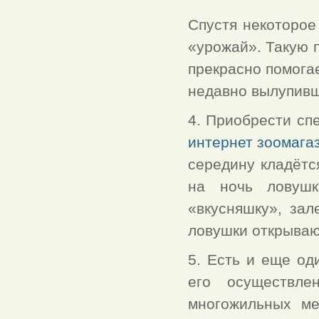
Спустя некоторое
«урожай». Такую 
прекрасно помогае
недавно вылупивш
4. Приобрести сп
интернет зоомага
середину кладётс
на ночь ловушк
«вкусняшку», зал
ловушки открывают
5. Есть и еще од
его осуществл
многожильных ме