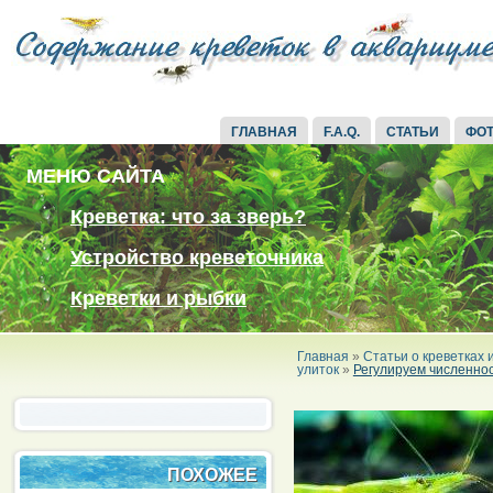
ГЛАВНАЯ
F.A.Q.
СТАТЬИ
ФО
МЕНЮ САЙТА
Креветка: что за зверь?
Устройство креветочника
Креветки и рыбки
Главная
»
Статьи о креветках
улиток
»
Регулируем численност
ПОХОЖЕЕ