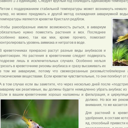
равного 1-3 единицам). Следует круглый год соблюдать одинаковую температу
Летом с поддержанием стабильной температуры может возникнуть немало 
кулер, но можно придумать и другой метод охлаждения аквариумной воды
температуры
являются креветки Кристалл ред/блэк.
Чтобы ракообразные имели возможность рыться, в аквариум
обязательно нужно поместить растения и мох. Последнее
особенно важно, так как мхи, кроме прочего, помогают
контролировать уровень аммиака и нитратов в воде.
В креветочниках прекрасно растут разные виды анубиасов и
криптокорин. Но растения в креветочнике следует подвергать
подрезке лишь в исключительных случаях. Особенно нельзя
срезать в креветочнике ризомы анубиаса и сразу высаживать их
в том же аквариуме, потому что свежесрезанные ризомы/стебли/корни
токсическими веществами. Если креветки чувствительные, то они погибнут от 
А в том случае если вы заметите, что через несколько дней после «подстри
аквариму как реактивные, вы должны будете немедленно убрать анубиас из
Если в вашем креветочнике хорошо налажены и фильтрация, и циркуляц
должно. Но все же реко
внимания, то же касается
Для растений в креве
удобрения, в составе кот
яд, способный привести 