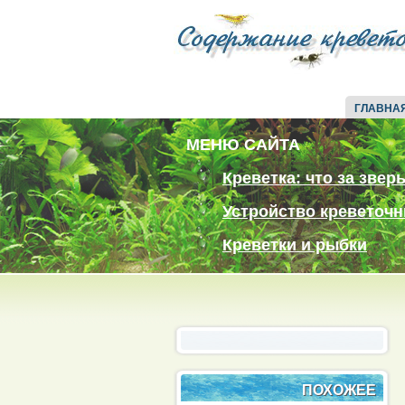
ГЛАВНА
МЕНЮ САЙТА
Креветка: что за звер
Устройство креветочн
Креветки и рыбки
ПОХОЖЕЕ