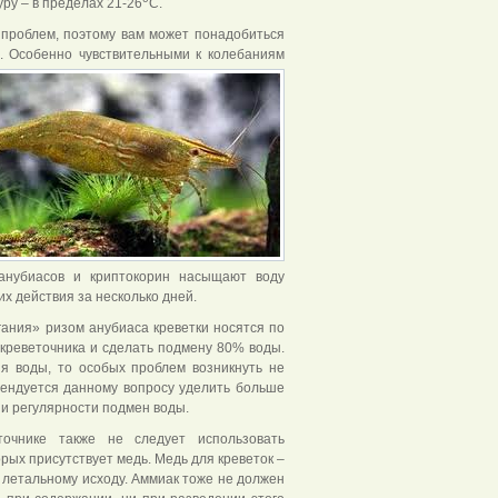
ру – в пределах 21-26
С.
проблем, поэтому вам может понадобиться
. Особенно чувствительными к колебаниям
 анубиасов и криптокорин насыщают воду
их действия за несколько дней.
гания» ризом анубиаса креветки носятся по
 креветочника и сделать подмену 80% воды.
ия воды, то особых
проблем возникнуть не
мендуется данному вопросу уделить больше
 и регулярности подмен воды.
точнике также не следует использовать
орых присутствует медь. Медь для креветок –
к летальному исходу. Аммиак тоже не должен