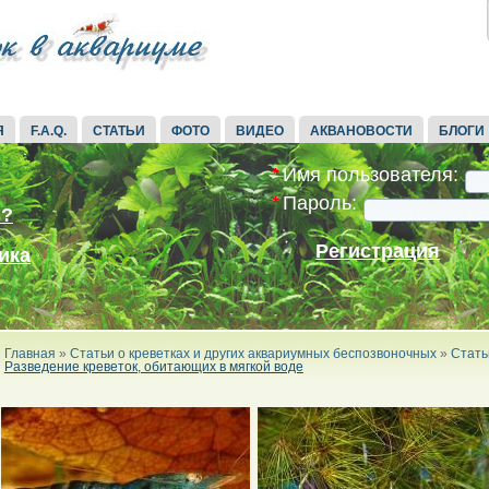
Я
F.A.Q.
СТАТЬИ
ФОТО
ВИДЕО
АКВАНОВОСТИ
БЛОГИ
*
Имя пользователя:
*
Пароль:
ь?
Регистрация
ика
Главная
»
Статьи о креветках и других аквариумных беспозвоночных
»
Стать
Разведение креветок, обитающих в мягкой воде