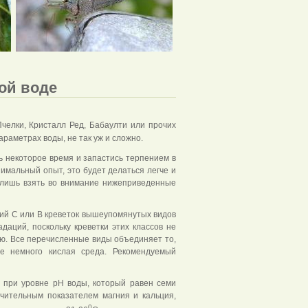
ой воде
 Пчелки, Кристалл Ред, Бабаулти или прочих
араметрах воды, не так уж и сложно.
 некоторое время и запастись терпением в
нимальный опыт, это будет делаться легче и
 лишь взять во внимание нижеприведенные
ий С или В креветок вышеупомянутых видов
даций, поскольку креветки этих классов не
ю. Все перечисленные виды объединяет то,
е немного кислая среда. Рекомендуемый
и при уровне pH воды, который равен семи
ачительным показателем магния и кальция,
0