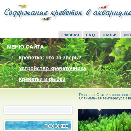
ГЛАВНАЯ
F.A.Q.
СТАТЬИ
ФО
МЕНЮ САЙТА
Креветка: что за зверь?
Устройство креветочника
Креветки и рыбки
Главная
»
Статьи о креветках
Оптимальная температура в ва
ПОХОЖЕЕ