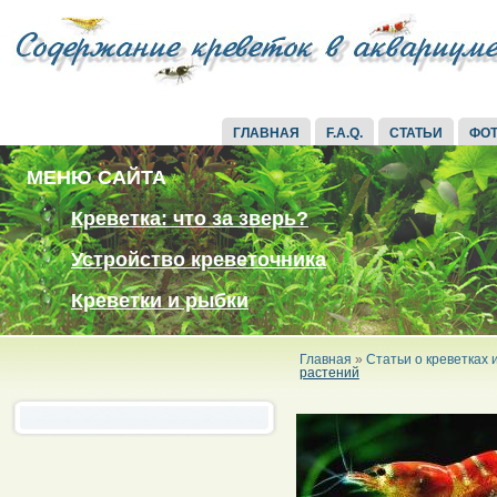
ГЛАВНАЯ
F.A.Q.
СТАТЬИ
ФО
МЕНЮ САЙТА
Креветка: что за зверь?
Устройство креветочника
Креветки и рыбки
Главная
»
Статьи о креветках
растений