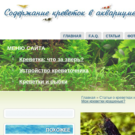
ГЛАВНАЯ
F.A.Q.
СТАТЬИ
ФО
МЕНЮ САЙТА
Креветка: что за зверь?
Устройство креветочника
Креветки и рыбки
Главная
»
Статьи о креветках
Мои креветки крашеные?
ПОХОЖЕЕ