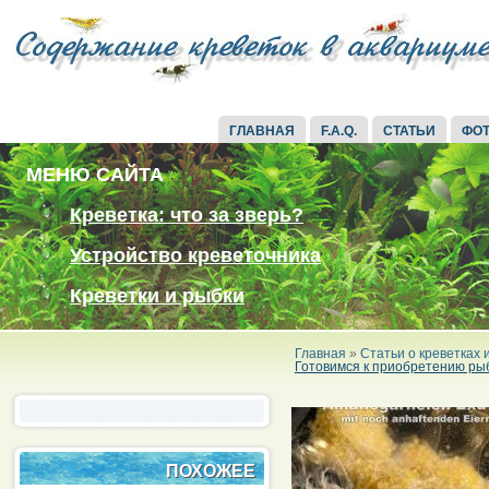
ГЛАВНАЯ
F.A.Q.
СТАТЬИ
ФО
МЕНЮ САЙТА
Креветка: что за зверь?
Устройство креветочника
Креветки и рыбки
Главная
»
Статьи о креветках
Готовимся к приобретению ры
ПОХОЖЕЕ