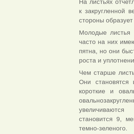
На листьях отчет
к закругленной в
стороны образует
Молодые листья 
часто на них име
пятна, но они бы
роста и уплотнени
Чем старше листь
Они становятся 
короткие и ова
овальнозакругле
увеличиваются
становится 9, ме
темно-зеленого.