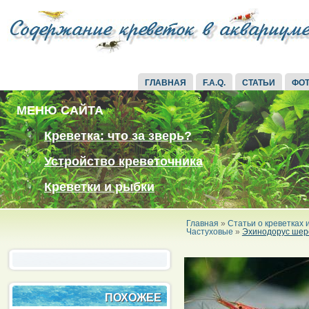
ГЛАВНАЯ
F.A.Q.
СТАТЬИ
ФО
МЕНЮ САЙТА
Креветка: что за зверь?
Устройство креветочника
Креветки и рыбки
Главная
»
Статьи о креветках
Частуховые
»
Эхинодорус шеро
ПОХОЖЕЕ