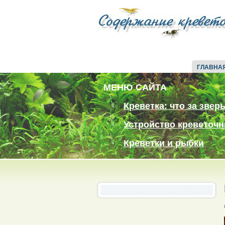
ГЛАВНА
МЕНЮ САЙТА
Креветка: что за звер
Устройство креветочн
Креветки и рыбки