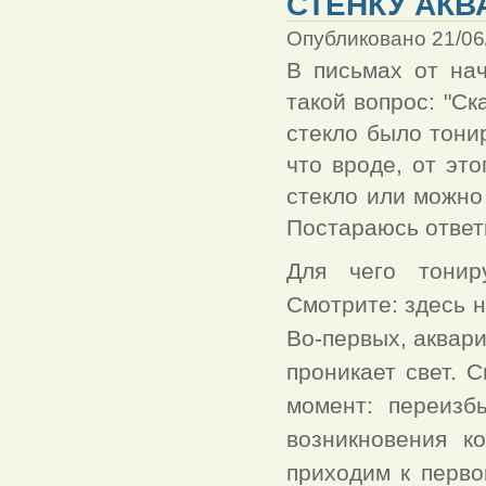
СТЕНКУ АКВ
Опубликовано 21/06
В письмах от на
такой вопрос: "Ск
стекло было тонир
что вроде, от это
стекло или можно
Постараюсь ответи
Для чего тониру
Смотрите: здесь н
Во-первых, аквари
проникает свет. С
момент: переизб
возникновения к
приходим к перво