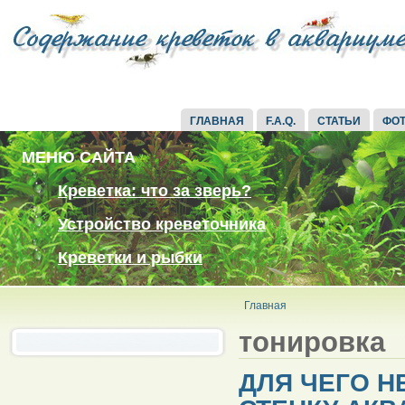
ГЛАВНАЯ
F.A.Q.
СТАТЬИ
ФО
МЕНЮ САЙТА
Креветка: что за зверь?
Устройство креветочника
Креветки и рыбки
Главная
тонировка
ДЛЯ ЧЕГО 