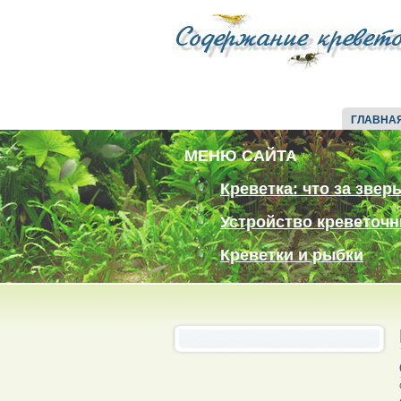
ГЛАВНА
МЕНЮ САЙТА
Креветка: что за звер
Устройство креветочн
Креветки и рыбки