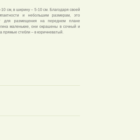
-10 см,
в ширину – 5-10 см. Благодаря своей
омпактности и небольшим размерам, это
ет для размещения на переднем плане
огина маленькие, они окрашены в сочный и
а прямые стебли – в коричневатый.