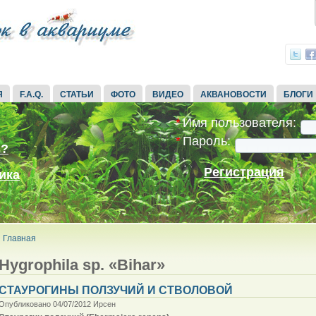
Я
F.A.Q.
СТАТЬИ
ФОТО
ВИДЕО
АКВАНОВОСТИ
БЛОГИ
*
Имя пользователя:
*
Пароль:
ь?
Регистрация
ика
Главная
Hygrophila sp. «Bihar»
СТАУРОГИНЫ ПОЛЗУЧИЙ И СТВОЛОВОЙ
Опубликовано 04/07/2012 Ирсен