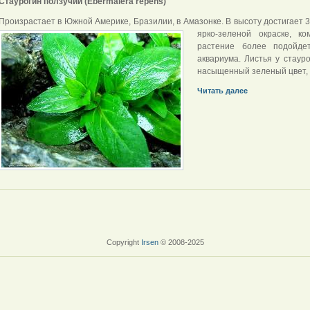
Стаурогин ползучий (Ebermaiera repens)
Произрастает в Южной Америке, Бразилии, в Амазонке. В высоту достигает 3
ярко-зеленой окраске, к
растение более подойд
аквариума. Листья у стаур
насыщенный зеленый цвет, 
Читать далее
Copyright
Irsen
© 2008-2025