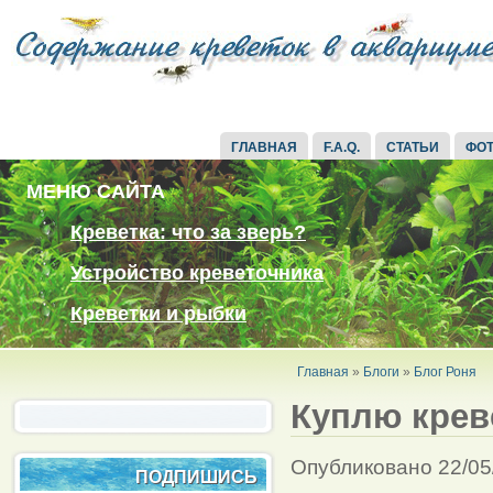
ГЛАВНАЯ
F.A.Q.
СТАТЬИ
ФО
МЕНЮ САЙТА
Креветка: что за зверь?
Устройство креветочника
Креветки и рыбки
Главная
»
Блоги
»
Блог Роня
Куплю крев
Опубликовано 22/05
ПОДПИШИСЬ