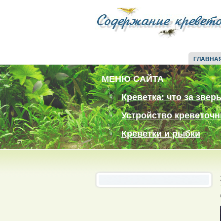
ГЛАВНА
МЕНЮ САЙТА
Креветка: что за звер
Устройство креветочн
Креветки и рыбки