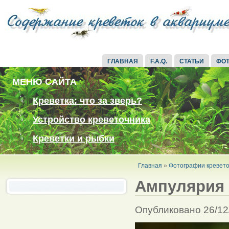
ГЛАВНАЯ
F.A.Q.
СТАТЬИ
ФО
МЕНЮ САЙТА
Креветка: что за зверь?
Устройство креветочника
Креветки и рыбки
Главная
»
Фотографии кревето
Ампулярия 
Опубликовано 26/12