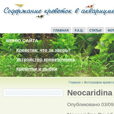
ГЛАВНАЯ
F.A.Q.
СТАТЬИ
ФО
МЕНЮ САЙТА
Креветка: что за зверь?
Устройство креветочника
Креветки и рыбки
Главная
»
Фотографии кревето
Neocaridina
Опубликовано 03/09