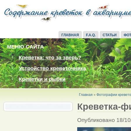
ГЛАВНАЯ
F.A.Q.
СТАТЬИ
ФО
МЕНЮ САЙТА
Креветка: что за зверь?
Устройство креветочника
Креветки и рыбки
Главная
»
Фотографии кревето
Креветка-ф
Опубликовано 18/10