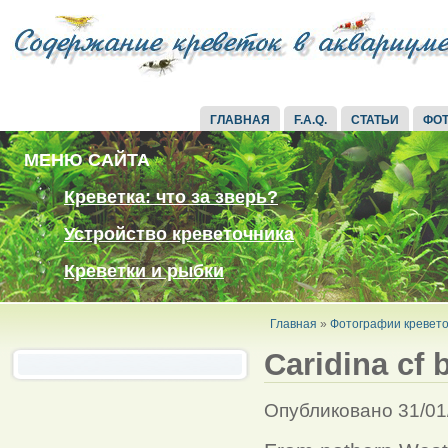
ГЛАВНАЯ
F.A.Q.
СТАТЬИ
ФО
МЕНЮ САЙТА
Креветка: что за зверь?
Устройство креветочника
Креветки и рыбки
Главная
»
Фотографии кревето
Caridina cf b
Опубликовано 31/01