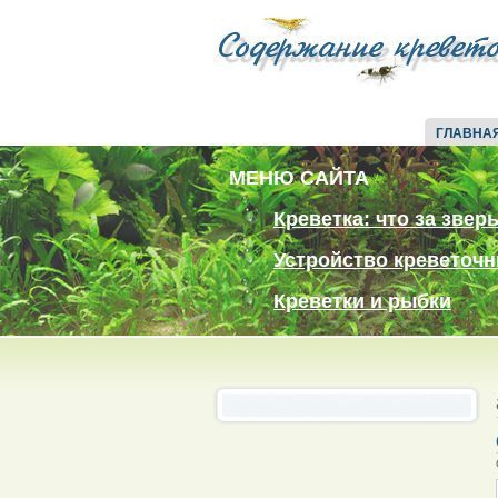
ГЛАВНА
МЕНЮ САЙТА
Креветка: что за звер
Устройство креветочн
Креветки и рыбки