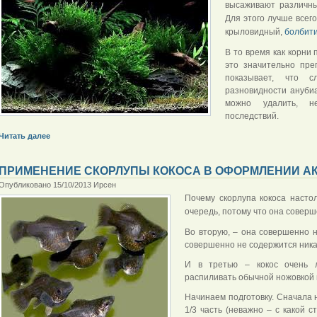
высаживают различ
Для этого лучше всег
крыловидный,
болбит
В то время как корни 
это значительно пре
показывает, что 
разновидности ануби
можно удалить, н
последствий.
Читать далее
ПРИМЕНЕНИЕ СКОРЛУПЫ КОКОСА В ОФОРМЛЕНИИ А
Опубликовано 15/10/2013 Ирсен
Почему скорлупа кокоса насто
очередь, потому что она соверш
Во вторую, – она совершенно н
совершенно не содержится ника
И в третью – кокос очень л
распиливать обычной ножовкой 
Начинаем подготовку. Сначала н
1/3 часть (неважно – с какой с