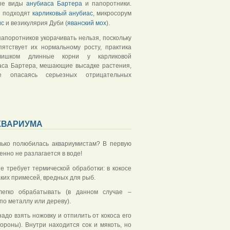
ные виды
анубиаса Бартера
и папоротники.
о подходят
карликовый анубиас
, микросорум
ис
и везикулярия Дуби (
яванский мох
).
папоротников укорачивать нельзя, поскольку
пятствует их нормальному росту, практика
слишком длинные корни у карликовой
аса Бартера, мешающие высадке растения,
е опасаясь серьезных отрицательных
КВАРИУМА
лько полюбилась аквариумистам? В первую
енно не разлагается в воде!
е требует термической обработки: в кокосе
ких примесей, вредных для рыб.
егко обрабатывать (в данном случае –
по металлу или дереву).
адо взять ножовку и отпилить от кокоса его
тороны). Внутри находится сок и мякоть, но