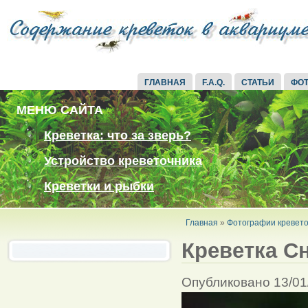
ГЛАВНАЯ
F.A.Q.
СТАТЬИ
ФО
МЕНЮ САЙТА
Креветка: что за зверь?
Устройство креветочника
Креветки и рыбки
Главная
»
Фотографии кревето
Креветка С
Опубликовано 13/01