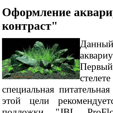
Оформление аквари
контраст"
Данны
аквари
Первый
стелет
специальная питательная
этой цели рекомендует
подложки "JBL ProFlor